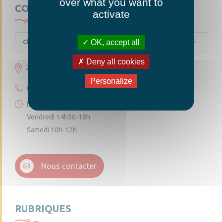
over what you want to
CONTACTEZ-NOUS
activate
OK, accept all
Chambellay
Deny all cookies
23 grande rue 49220 Chambellay
Personalize
02 41 95 10 54
Lundi 14h30-18h
Vendredi 14h30-18h
Samedi 10h-12h
Nous contacter
RUBRIQUES