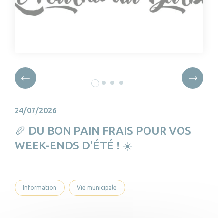
24/07/2026
🥖 DU BON PAIN FRAIS POUR VOS
WEEK-ENDS D’ÉTÉ ! ☀️
Information
Vie municipale
In