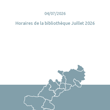
04/07/2026
10/07/2026
Article mensuel – Juillet 2026 – 3RD’Anjou
Horaires de la bibliothèque Juillet 2026
Télécharger