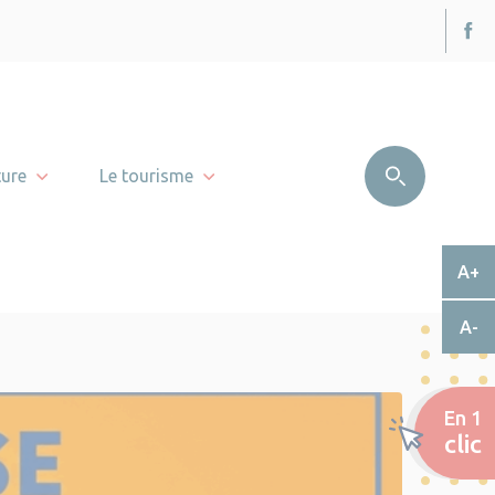
ture
Le tourisme
A+
A-
En 1
clic