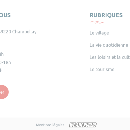
OUS
RUBRIQUES
49220 Chambellay
Le village
La vie quotidienne
8h
Les loisirs et la cul
0-18h
Le tourisme
2h
er
Mentions légales