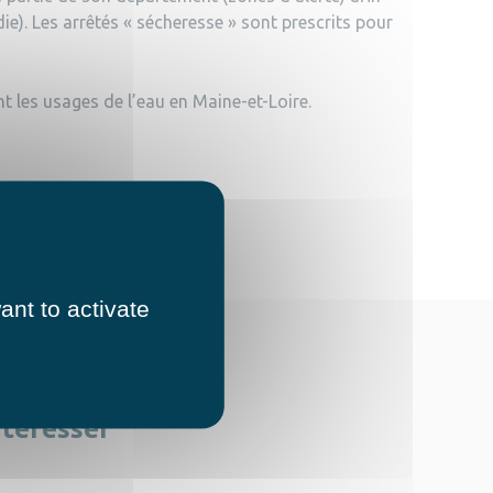
ie). Les arrêtés « sécheresse » sont prescrits pour
t les usages de l’eau en Maine-et-Loire.
ant to activate
ntéresser