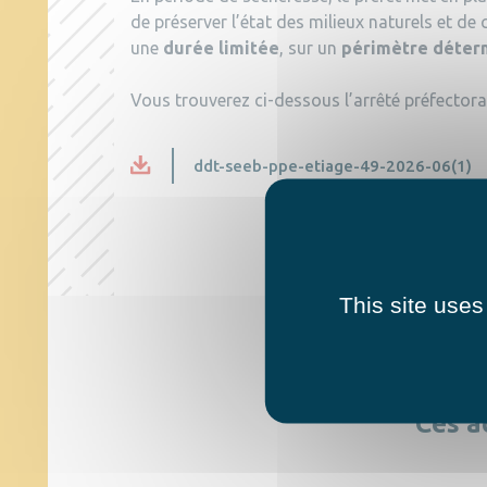
de préserver l’état des milieux naturels et de
une
durée limitée
, sur un
périmètre déter
Vous trouverez ci-dessous l’arrêté préfector
ddt-seeb-ppe-etiage-49-2026-06(1)
This site uses
Ces a