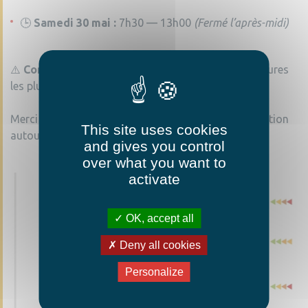
🕒
Samedi 30 mai :
7h30 — 13h00
(Fermé l’après-midi)
⚠️
Conseil :
Prenez vos dispositions et venez aux heures
les plus fraîches. Restez hydratés ! 💧
Merci de votre compréhension et partagez l’information
This site uses cookies
autour de vous ! 🔄
and gives you control
over what you want to
activate
OK, accept all
Deny all cookies
Personalize