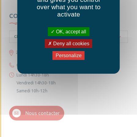
over what you want to
activate
CONTACTEZ-NOUS
OK, accept all
Chambellay
Deny all cookies
23 grande rue 49220 Chambellay
Personalize
02 41 95 10 54
Lundi 14h30-18h
Vendredi 14h30-18h
Samedi 10h-12h
Nous contacter