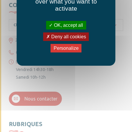
over what you want to
CONTACTEZ-NOUS
activate
OK, accept all
Chambellay
Deny all cookies
23 grande rue 49220 Chambellay
Personalize
02 41 95 10 54
Lundi 14h30-18h
Vendredi 14h30-18h
Samedi 10h-12h
Nous contacter
RUBRIQUES