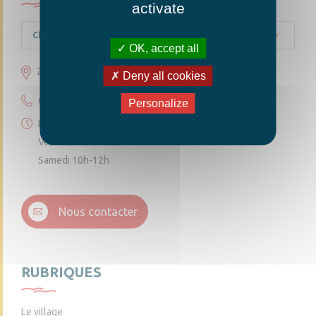
activate
Chambellay
OK, accept all
23 grande rue 49220 Chambellay
Deny all cookies
02 41 95 10 54
Personalize
Lundi 14h30-18h
Vendredi 14h30-18h
Samedi 10h-12h
Nous contacter
RUBRIQUES
Le village