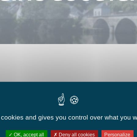
Numéros utiles
Hébergements
Réserver une salle
 cookies and gives you control over what you w
OK, accept all
Deny all cookies
Personalize