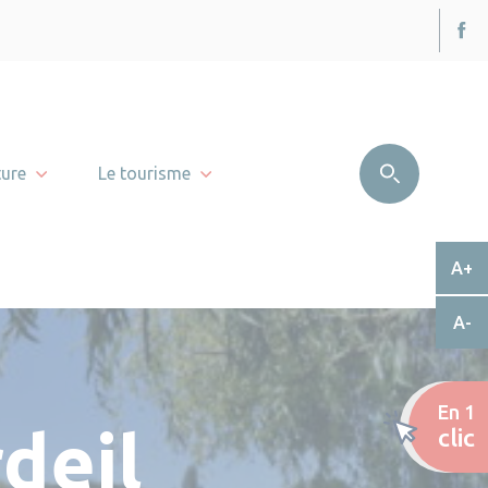
ture
Le tourisme
A+
A-
En 1
deil
clic