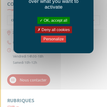
over what you want to
CONTACTEZ-NOUS
activate
OK, accept all
Chambellay
Deny all cookies
23 grande rue 49220 Chambellay
Personalize
02 41 95 10 54
Lundi 14h30-18h
Vendredi 14h30-18h
Samedi 10h-12h
Nous contacter
RUBRIQUES