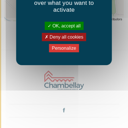
over what you want to
activate
Leaflet
| ©
OpenStreetMap
contributors
OK, accept all
Deny all cookies
Personalize