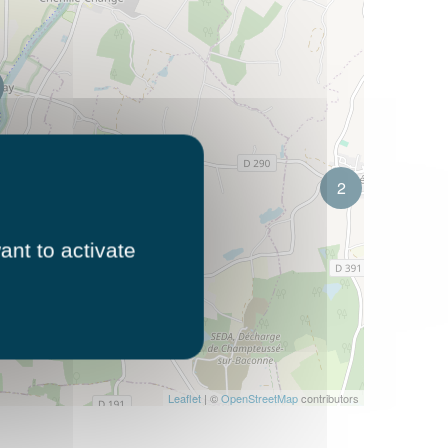
2
ant to activate
2
Leaflet
| ©
OpenStreetMap
contributors