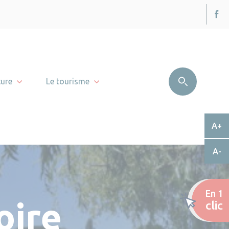
ture
Le tourisme
A+
A-
En 1
oire
clic