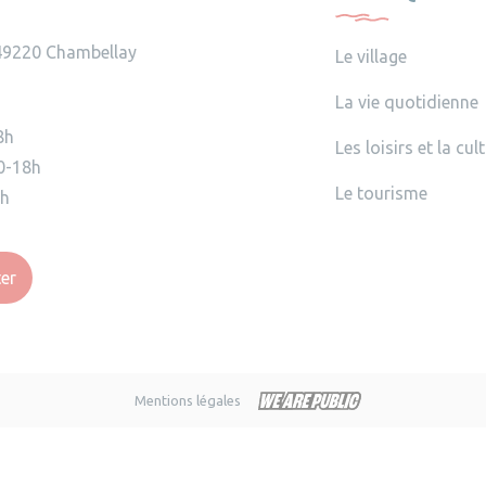
49220 Chambellay
Le village
La vie quotidienne
8h
Les loisirs et la cul
0-18h
Le tourisme
2h
er
Mentions légales