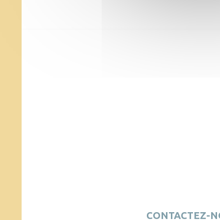
4
20
CONTACTEZ-N