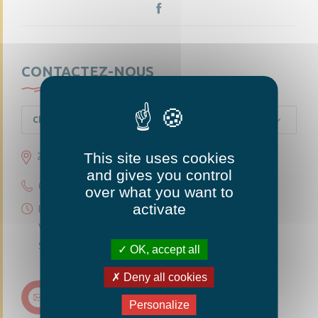
CONTACTEZ-NOUS
Chambellay
This site uses cookies
23 grande rue 49220 Chambellay
and gives you control
02 41 95 10 54
over what you want to
activate
Lundi 14h30-18h
Vendredi 14h30-18h
Samedi 10h-12h
OK, accept all
Deny all cookies
Nous contacter
Personalize