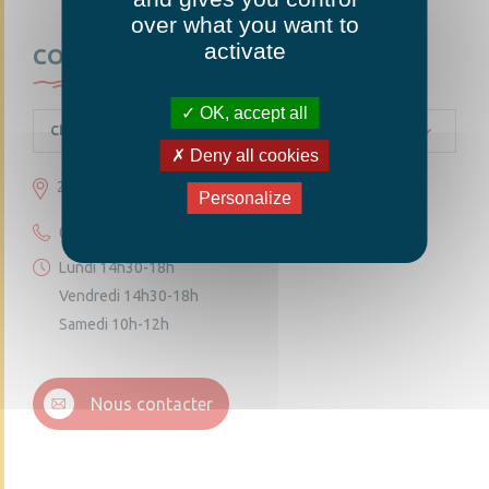
over what you want to
activate
CONTACTEZ-NOUS
OK, accept all
Chambellay
Deny all cookies
23 grande rue 49220 Chambellay
Personalize
02 41 95 10 54
Lundi 14h30-18h
Vendredi 14h30-18h
Samedi 10h-12h
Nous contacter