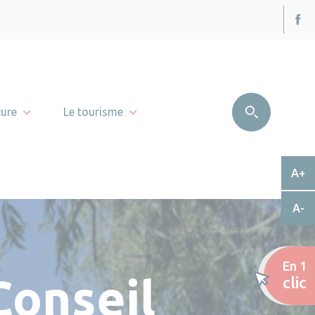
ture
Le tourisme
A+
A-
En 1
Conseil
clic