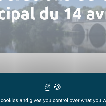
Numéros utiles
Hébergements
ipal du 14 av
Réserver une salle
 cookies and gives you control over what you w