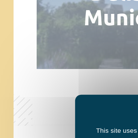
Munic
This site uses