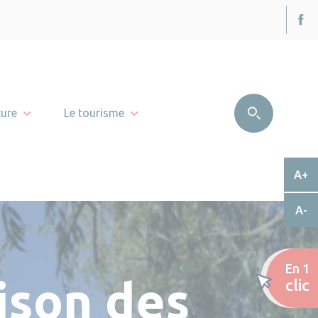
ture
Le tourisme
A+
A-
En 1
ison des
clic