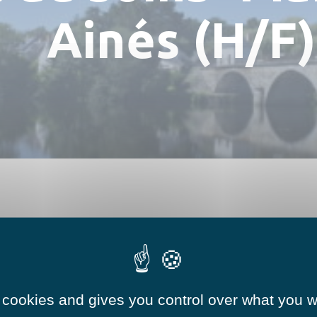
Numéros utiles
Hébergements
Ainés (H/F)
Réserver une salle
 cookies and gives you control over what you w