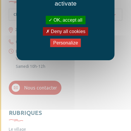
activate
Chambellay
OK, accept all
23 grande rue 49220 Chambellay
Deny all cookies
02 41 95 10 54
Personalize
Lundi 14h30-18h
Vendredi 14h30-18h
Samedi 10h-12h
Nous contacter
RUBRIQUES
Le village