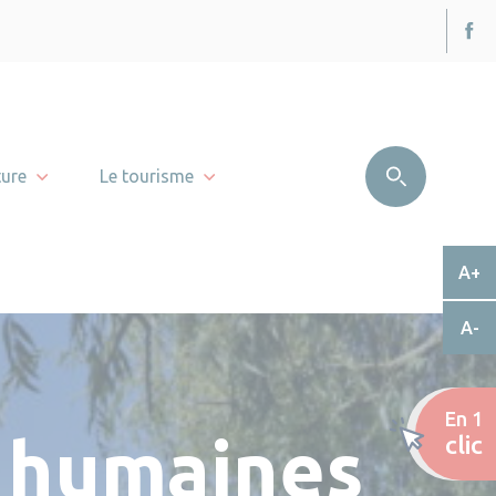
ture
Le tourisme
A+
A-
En 1
s humaines
clic