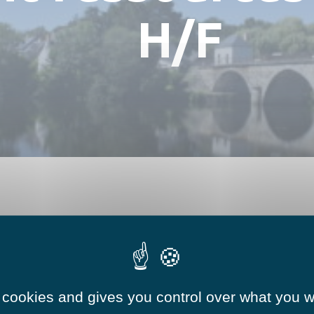
Numéros utiles
Hébergements
H/F
Réserver une salle
 cookies and gives you control over what you w