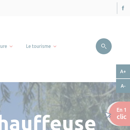
ture
Le tourisme
A+
A-
En 1
Chauffeuse
clic