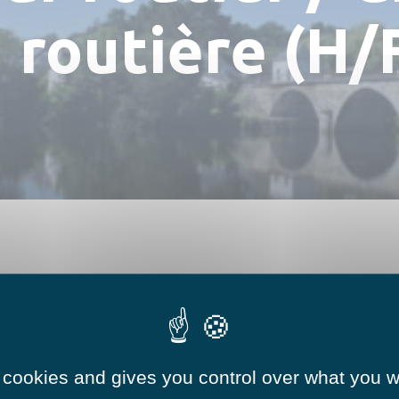
Numéros utiles
Hébergements
routière (H/
Réserver une salle
 cookies and gives you control over what you w