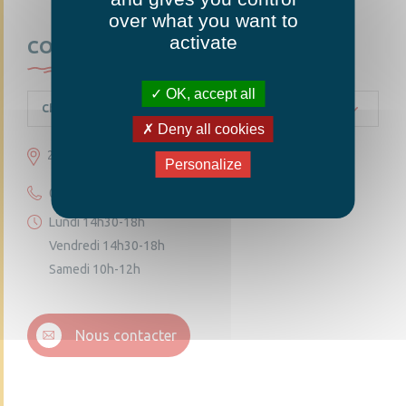
over what you want to
activate
CONTACTEZ-NOUS
OK, accept all
Chambellay
Deny all cookies
23 grande rue 49220 Chambellay
Personalize
02 41 95 10 54
Lundi 14h30-18h
Vendredi 14h30-18h
Samedi 10h-12h
Nous contacter