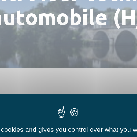
Numéros utiles
Hébergements
automobile (H
Réserver une salle
 cookies and gives you control over what you w