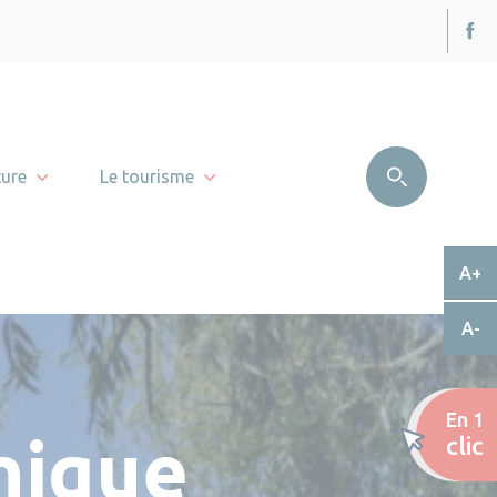
ture
Le tourisme
A+
A-
En 1
nique
clic