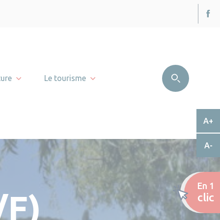
ture
Le tourisme
A+
A-
En 1
/F)
clic