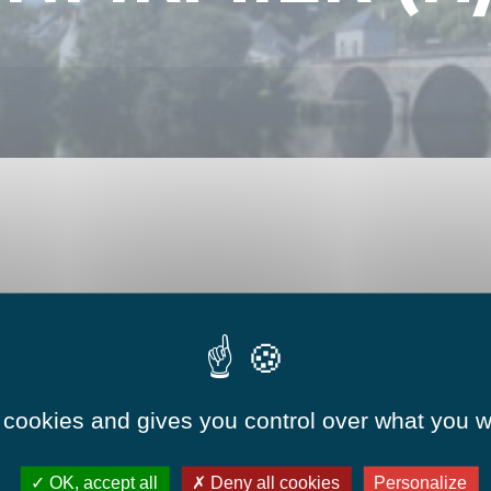
Numéros utiles
Hébergements
Réserver une salle
 cookies and gives you control over what you w
OK, accept all
Deny all cookies
Personalize