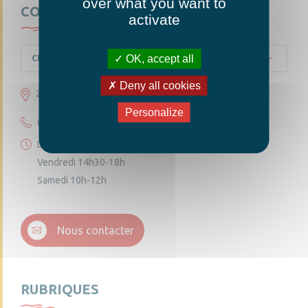
over what you want to
CONTACTEZ-NOUS
activate
OK, accept all
Chambellay
Deny all cookies
23 grande rue 49220 Chambellay
Personalize
02 41 95 10 54
Lundi 14h30-18h
Vendredi 14h30-18h
Samedi 10h-12h
Nous contacter
RUBRIQUES