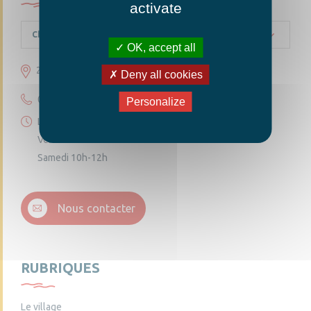
activate
Chambellay
OK, accept all
23 grande rue 49220 Chambellay
Deny all cookies
02 41 95 10 54
Personalize
Lundi 14h30-18h
Vendredi 14h30-18h
Samedi 10h-12h
Nous contacter
RUBRIQUES
Le village