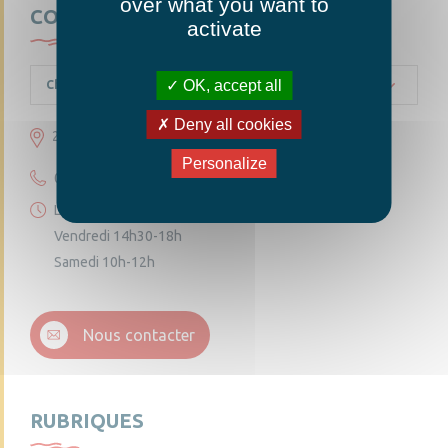
over what you want to
CONTACTEZ-NOUS
activate
OK, accept all
Chambellay
Deny all cookies
23 grande rue 49220 Chambellay
Personalize
02 41 95 10 54
Lundi 14h30-18h
Vendredi 14h30-18h
Samedi 10h-12h
Nous contacter
RUBRIQUES