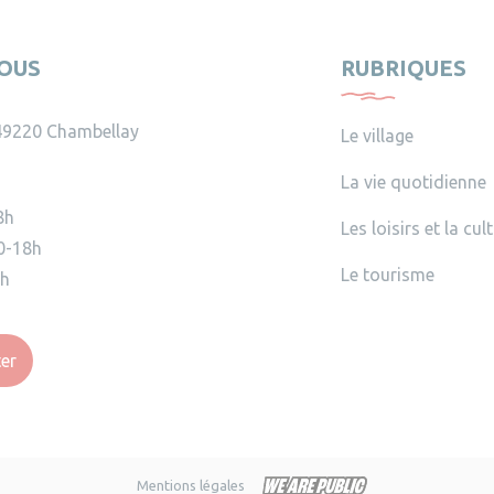
OUS
RUBRIQUES
49220 Chambellay
Le village
La vie quotidienne
8h
Les loisirs et la cul
0-18h
Le tourisme
2h
er
Mentions légales