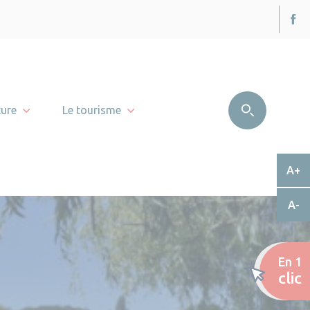
ture
Le tourisme
A+
A-
En 1
clic