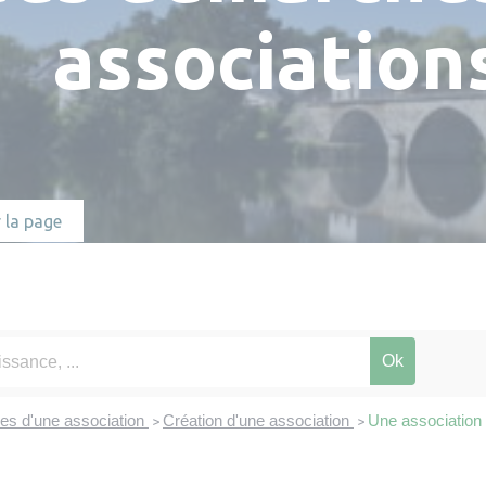
Numéros utiles
Hébergements
association
Réserver une salle
 la page
ves d'une association
Création d'une association
Une association d
>
>