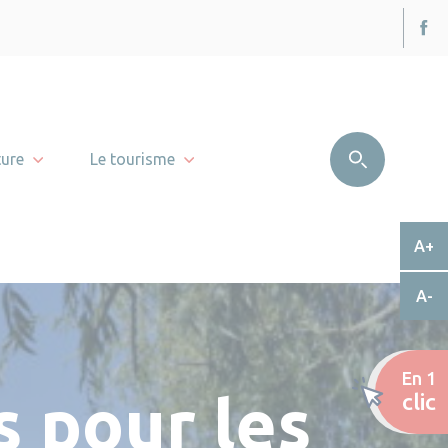
ture
Le tourisme
A+
A-
En 1
 pour les
clic