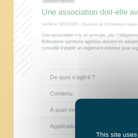
Question-réponse
Une association doit-elle av
Vérifié le 19/04/2021 - Direction de l'information légal
Une association n'a, en principe, pas l'obligatoi
fédérations sportives agréées doivent en adopter
conseillé d'établir un règlement intérieur pour or
De quoi s'agit-il ?
Contenu
À quel moment rédiger un règleme
Application
This site uses