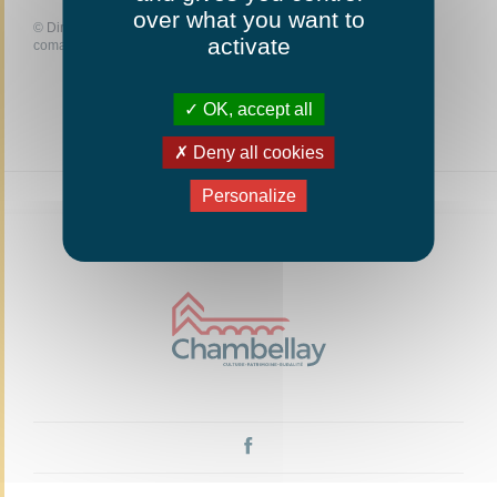
over what you want to
©
Direction de l'information légale et administrative
activate
comarquage developpé par
baseo.io
OK, accept all
Deny all cookies
Personalize