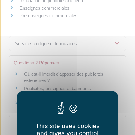
Installation de publicité extérieure
Enseignes commerciales
Pré-enseignes commerciales
Services en ligne et formulaires
Questions ? Réponses !
Où est-il interdit d'apposer des publicités
extérieures ?
Publicités, enseignes et bâtiments
professionnels : quel éclairage nocturne ?
Qu'est-ce qu'un règlement local de publicité
(RLP) ?
This site uses cookies
and gives you control