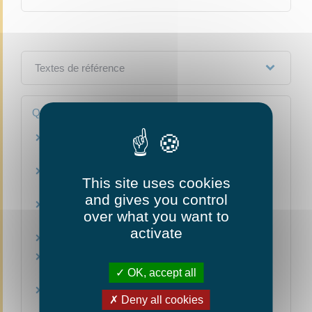
Textes de référence
Questions ? Réponses !
Comment conserver ses papiers : support
papier ou électronique ?
Que faire si tous mes papiers ont été volés en
This site uses cookies
même temps ?
and gives you control
Y a-t-il une durée de validité d'un acte d'état
over what you want to
civil ?
activate
Comment obtenir la copie d'un jugement ?
Que doit faire un étranger en cas de perte de
sa carte de séjour ?
OK, accept all
Doit-on remplacer son permis de conduire
Deny all cookies
rose cartonné par un nouveau modèle ?