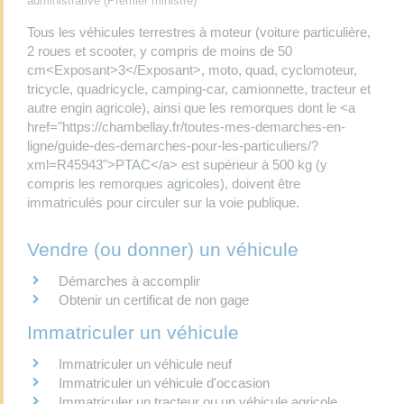
administrative (Premier ministre)
Tous les véhicules terrestres à moteur (voiture particulière,
2 roues et scooter, y compris de moins de 50
cm<Exposant>3</Exposant>, moto, quad, cyclomoteur,
tricycle, quadricycle, camping-car, camionnette, tracteur et
autre engin agricole), ainsi que les remorques dont le <a
href="https://chambellay.fr/toutes-mes-demarches-en-
ligne/guide-des-demarches-pour-les-particuliers/?
xml=R45943">PTAC</a> est supérieur à 500 kg (y
compris les remorques agricoles), doivent être
immatriculés pour circuler sur la voie publique.
Vendre (ou donner) un véhicule
Démarches à accomplir
Obtenir un certificat de non gage
Immatriculer un véhicule
Immatriculer un véhicule neuf
Immatriculer un véhicule d'occasion
Immatriculer un tracteur ou un véhicule agricole