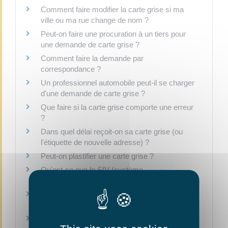
Comment faire modifier la carte grise si ma
ville ou ma rue change de nom ?
Peut-on faire une procuration à un tiers pour
une demande de carte grise ?
Comment faire la demande par
correspondance ?
Un professionnel automobile peut-il se charger
d'une demande de carte grise ?
Que faire si la carte grise comporte une erreur
?
Dans quel délai reçoit-on sa carte grise (ou
l'étiquette de nouvelle adresse) ?
Peut-on plastifier une carte grise ?
Qu'est-ce que le SIV (système
d'immatriculation des véhicules) ?
Comment obtenir une fiche d'identification du
véhicule ?
Quelles formalités réaliser avant d'immatriculer