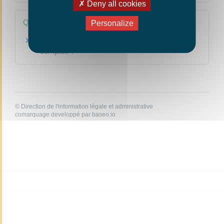
Deny all cookies
Questions ? Réponses !
Personalize
Dans quels cas recourir à un commissaire aux
comptes ?
©
Direction de l'information légale et administrative
comarquage developpé par
baseo.io