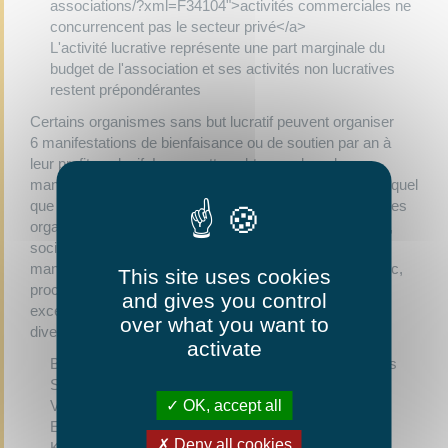
associations/?xml=F34104">activités commerciales ne
concurrencent pas le secteur privé</a>
L'activité lucrative représente une part marginale du
budget de l'association et ses activités non lucratives
restent prépondérantes
Certains organismes sans but lucratif peuvent organiser
6 manifestations de bienfaisance ou de soutien par an à
leur profit exclusif. Les recettes obtenues lors de ces
manifestations sont exonérées d'impôts commerciaux, quel
que soit leur montant. Les organismes concernés sont les
organismes à caractère social, éducatif, culturel, sportif,
social ou philanthropique. L'exonération concerne les
manifestations qui, faisant appel à la générosité du public,
This site uses cookies
procurent à l'organisateur des moyens financiers
and gives you control
exceptionnels. Les manifestations visées peuvent être
over what you want to
diverses :
activate
Bals, concerts, spectacles folkloriques ou de variétés
Séances de cinéma ou de théâtre
OK, accept all
Ventes de charité ou de solidarité,
Expositions
Deny all cookies
Kermesses, tombolas, loteries