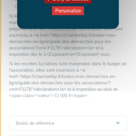
Divertissements sportifs
Personalize
Si les recettes lucratives (sauf celles obtenues lors des
manifestations de bienfaisance) représentent une part
prépondérante des ressources de l'association, elles sont
soumises à <a href="https://chambellay.fr/toutes-mes-
demarches-en-ligne/guide-des-demarches-pour-les-
associations/?xml=F1178">déclaration</a> et à
imposition dès le 1<Exposant>er</Exposant> euro.
Si les recettes lucratives sont marginales dans le budget de
l'association, elles sont soumises à <a
href="https://chambellay.fr/toutes-mes-demarches-en-
ligne/guide-des-demarches-pour-les-associations/?
xml=F1178">déclaration</a> et à imposition au-delà de
<span class="valeur">72 000 €</span>.
Textes de référence