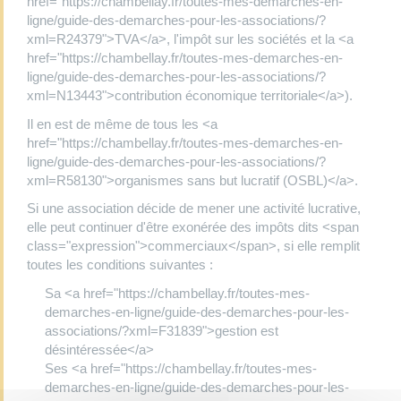
href="https://chambellay.fr/toutes-mes-demarches-en-
ligne/guide-des-demarches-pour-les-associations/?
xml=R24379">TVA</a>, l'impôt sur les sociétés et la <a
href="https://chambellay.fr/toutes-mes-demarches-en-
ligne/guide-des-demarches-pour-les-associations/?
xml=N13443">contribution économique territoriale</a>).
Il en est de même de tous les <a
href="https://chambellay.fr/toutes-mes-demarches-en-
ligne/guide-des-demarches-pour-les-associations/?
xml=R58130">organismes sans but lucratif (OSBL)</a>.
Si une association décide de mener une activité lucrative,
elle peut continuer d'être exonérée des impôts dits <span
class="expression">commerciaux</span>, si elle remplit
toutes les conditions suivantes :
Sa <a href="https://chambellay.fr/toutes-mes-
demarches-en-ligne/guide-des-demarches-pour-les-
associations/?xml=F31839">gestion est
désintéressée</a>
Ses <a href="https://chambellay.fr/toutes-mes-
demarches-en-ligne/guide-des-demarches-pour-les-