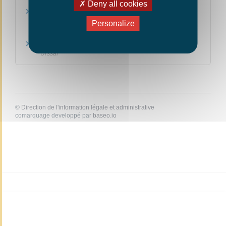
Deny all cookies
Guide de l'auto-entrepreneur 2020 Métropole
Personalize
Urssaf
La protection sociale de l'auto-entrepreneur
Urssaf
©
Direction de l'information légale et administrative
comarquage developpé par
baseo.io