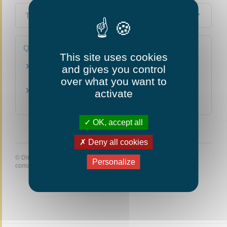
Textes de référence
Questions ? Réponses !
This site uses cookies
Que devient la vente lorsque le crédit
and gives you control
immobilier est refusé ?
over what you want to
Garantie co-emprunteur : que faire en cas de
activate
divorce ou de séparation du couple ?
OK, accept all
Deny all cookies
©
Direction de l'information légale et administrative
Personalize
comarquage developpé par
baseo.io