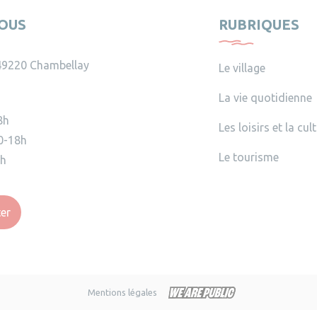
OUS
RUBRIQUES
49220 Chambellay
Le village
La vie quotidienne
8h
Les loisirs et la cul
0-18h
Le tourisme
2h
er
Mentions légales