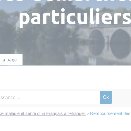
Numéros utiles
Hébergements
particulier
Réserver une salle
 la page
e maladie et santé d'un Français à l'étranger
Remboursement des so
>