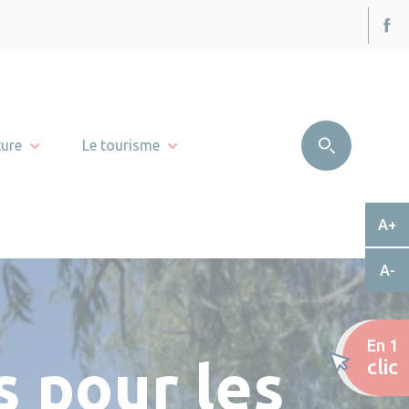
ture
Le tourisme
A+
A-
En 1
 pour les
clic