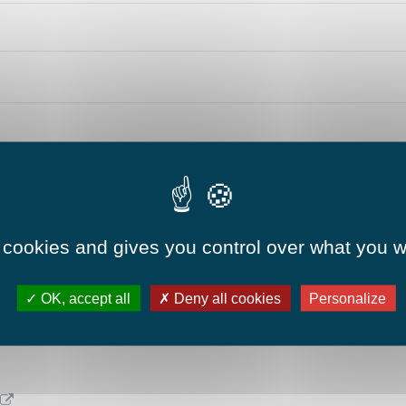
Les loisirs et la culture
La vie quotidienne
 cookies and gives you control over what you w
Le tourisme
Le village
t-on rattaché pour l'assurance maladie ?
OK, accept all
Deny all cookies
Personalize
en assuré ?