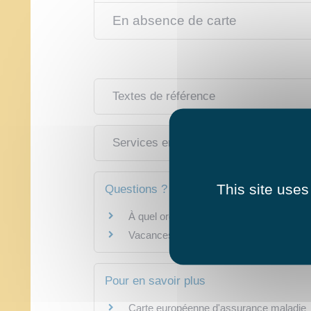
En absence de carte
Textes de référence
Services en ligne et formulaires
This site uses
Questions ? Réponses !
À quel organisme de sécurité sociale es
Vacances à l'étranger : comment être bi
Pour en savoir plus
Carte européenne d'assurance maladie