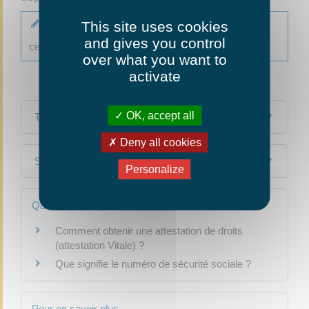
This site uses cookies
À noter
and gives you control
ce n'est pas une carte de paiement.
over what you want to
activate
OK, accept all
Textes de référence
Deny all cookies
Services en ligne et formulaires
Personalize
Questions ? Réponses !
Comment obtenir une attestation de droits
(attestation Vitale) ?
Que signifie le numéro de sécurité sociale ?
Pour en savoir plus