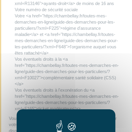
xml=R13146">ayants-droit</a> de moins de 16 ans
Votre numéro de sécurité sociale
Votre <a href="https://chambellay.fr/toutes-mes-
demarches-en-ligne/guide-des-demarches-pour-les-
particuliers/?xml=F225">régime d'assurance
maladie</a> et <a href="https://chambellay.fr/toutes-
mes-demarches-en-ligne/guide-des-demarches-pour-
les-particuliers/?xml=F648">l'organisme auquel vous
êtes rattaché</a>
Vos éventuels droits à la <a
href="https://chambellay.fr/toutes-mes-demarches-en-
ligne/guide-des-demarches-pour-les-particuliers/?
xml=F10027">complémentaire santé solidaire (CSS)
</a>
Vos éventuels droits à l'exonération du <a
href="https://chambellay.fr/toutes-mes-demarches-en-
ligne/guide-des-demarches-pour-les-particuliers/?
xml=F165">ticket modérateur</a>
Vous pouvez consulter les informations enregistrées sur
votre carte Vitale à partir des guichets automatiques
disponibles dans les organismes d'assurance maladie.