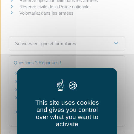
Réserve opérationnelle dans les armées
Réserve civile de la Police nationale
Volontariat dans les armées
Services en ligne et formulaires
Questions ? Réponses !
Comment choisir son service civique ?
Dans quelle réserve peut-on s'engager ?
Qu'est-ce qu'un jeune sapeur-pompier (JSP) ?
Qu'est-ce qu'un congé de solidarité
This site uses cookies
internationale ?
and gives you control
Qu'est-ce que le compte engagement citoyen
over what you want to
(CEC) ?
activate