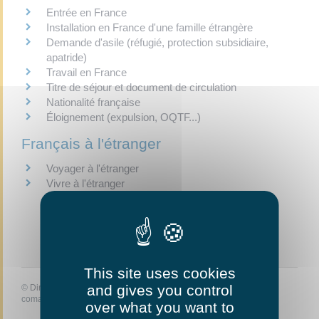
Entrée en France
Installation en France d'une famille étrangère
Demande d'asile (réfugié, protection subsidiaire,
apatride)
Travail en France
Titre de séjour et document de circulation
Nationalité française
Éloignement (expulsion, OQTF...)
Français à l'étranger
Voyager à l'étranger
Vivre à l'étranger
This site uses cookies
and gives you control
©
Direction de l'information légale et administrative
comarquage developpé par
baseo.io
over what you want to