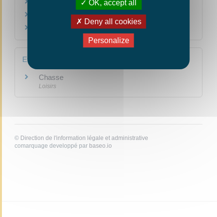
Que faire en cas de déménagement ?
OK, accept all
Un mineur peut-il détenir une arme ?
Deny all cookies
Peut-on porter et transporter une arme ?
Personalize
Et aussi
Chasse
Loisirs
©
Direction de l'information légale et administrative
comarquage developpé par
baseo.io