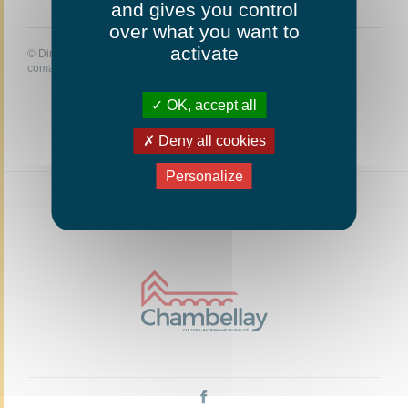
and gives you control
over what you want to
activate
©
Direction de l'information légale et administrative
comarquage developpé par
baseo.io
OK, accept all
Deny all cookies
Personalize