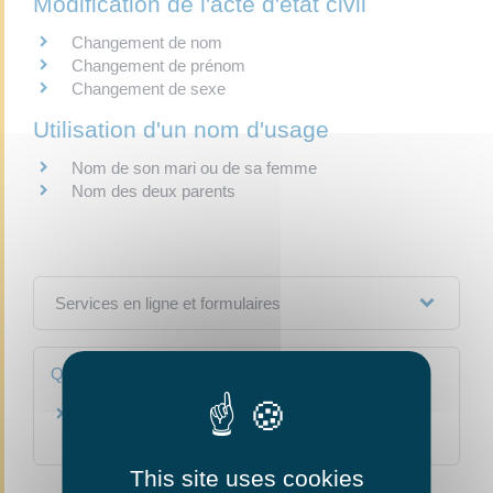
Modification de l'acte d'état civil
Changement de nom
Changement de prénom
Changement de sexe
Utilisation d'un nom d'usage
Nom de son mari ou de sa femme
Nom des deux parents
Services en ligne et formulaires
Questions ? Réponses !
Comment corriger un acte d'état civil (erreur,
coquille, double tiret) ?
This site uses cookies