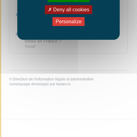
(ARE)
Social - Santé
Deny all cookies
Allocation de solidarité spécifique (ASS) et
aides à la reprise d'activité
Personalize
Social - Santé
Quel droit aux allocations chômage lors d'un
retour en France ?
Travail
©
Direction de l'information légale et administrative
comarquage developpé par
baseo.io