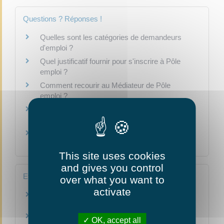
Questions ? Réponses !
Quelles sont les catégories de demandeurs
d'emploi ?
Quel justificatif fournir pour s'inscrire à Pôle
emploi ?
Comment recourir au Médiateur de Pôle
emploi ?
Faut-il être disponible pour s'inscrire à Pôle
emploi ?
Retour en France : quel droit aux allocations
chômage ?
This site uses cookies
and gives you control
Et aussi
over what you want to
activate
Revenu de solidarité active (RSA)
Social - Santé
Allocation chômage d'aide au retour à l'emploi
OK, accept all