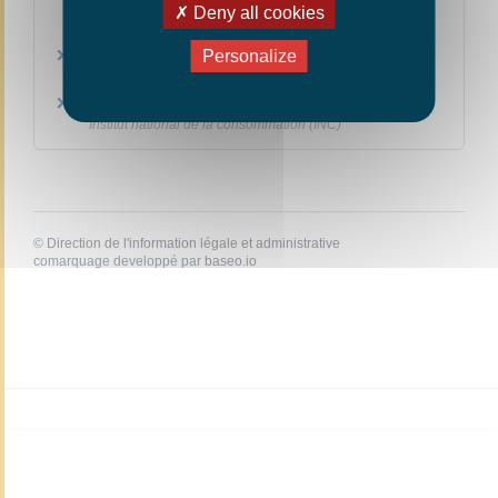
mobilité réduite en Europe
Deny all cookies
Commission européenne
Personalize
Articles interdits en cabine et en soute
Ministère chargé des transports
Guide pratique du voyage en avion, train
Institut national de la consommation (INC)
©
Direction de l'information légale et administrative
comarquage developpé par
baseo.io