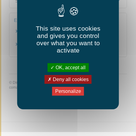
Services en ligne et formulaires
Et aussi
This site uses cookies
Carte grise (certificat d'immatriculation)
and gives you control
Transports
over what you want to
Vendre ou donner son véhicule
activate
Transports
OK, accept all
Deny all cookies
©
Direction de l'information légale et administrative
comarquage developpé par
baseo.io
Personalize