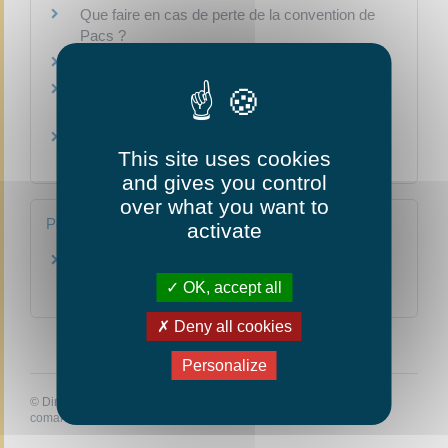
Que faire en cas de perte de la convention de
Pacs ?
Quel est le coût d'un Pacs ?
Peut-on contester le refus d'enregistrer un
Pacs ?
Décès du partenaire de Pacs : quelles sont les
This site uses cookies
règles de succession ?
and gives you control
over what you want to
Pour en savoir plus
activate
Guide de la location en cas de Pacs
Agence nationale pour l'information sur le logement
OK, accept all
(Anil)
Deny all cookies
Personalize
©
Direction de l'information légale et administrative
comarquage developpé par
baseo.io