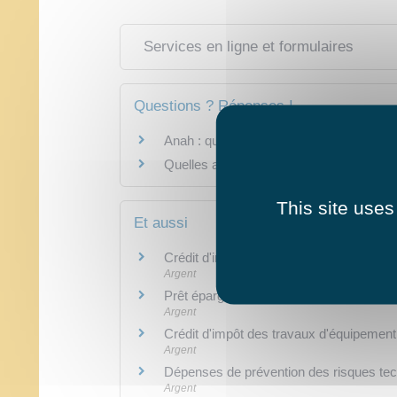
Services en ligne et formulaires
Questions ? Réponses !
Anah : qu'est-ce que l'aide Habiter Mieu
Quelles aides peut-on toucher pour réal
This site uses
Et aussi
Crédit d'impôt pour la transition énergét
Argent
Prêt épargne logement à partir d'un pla
Argent
Crédit d'impôt des travaux d'équipemen
Argent
Dépenses de prévention des risques te
Argent