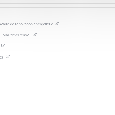
ravaux de rénovation énergétique
que "MaPrimeRénov'"
)
ées)