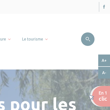
ture
Le tourisme
A+
A-
En 1
 pour les
clic