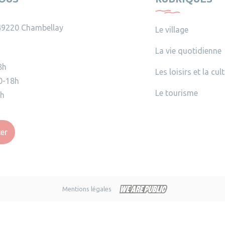
49220 Chambellay
Le village
La vie quotidienne
8h
Les loisirs et la cul
0-18h
Le tourisme
2h
er
Mentions légales