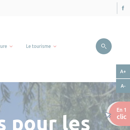
ture
Le tourisme
A+
A-
En 1
 pour les
clic