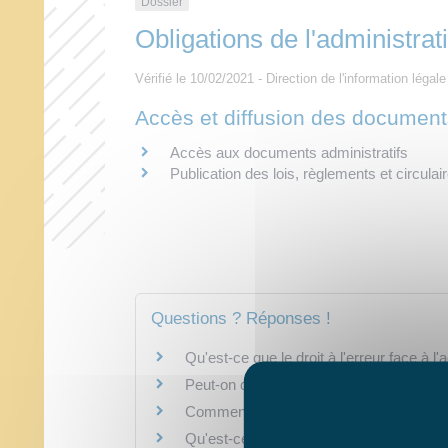
Dossier
Obligations de l'administrat
Vérifié le 10/02/2021 - Direction de l'information légal
Accès et diffusion des documents
Accès aux documents administratifs
Publication des lois, règlements et circulai
Questions ? Réponses !
Qu'est-ce que le droit à l'erreur face à l'
Peut-on demander à l'administration de v
Comment consulter les décisions de sa 
Qu'est-ce qu'Allô Service Public 3939 ?