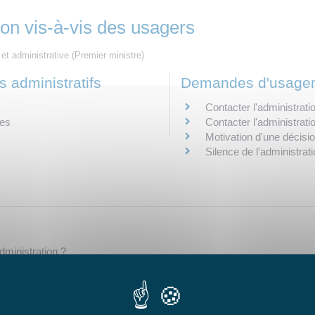
ion vis-à-vis des usagers
e et administrative (Premier ministre)
 administratifs
Demandes d'usage
Contacter l'administrati
res
Contacter l'administratio
Motivation d'une décisio
Silence de l'administrat
administration ?
érifier une procédure ?
mairie, son département ou sa région ?