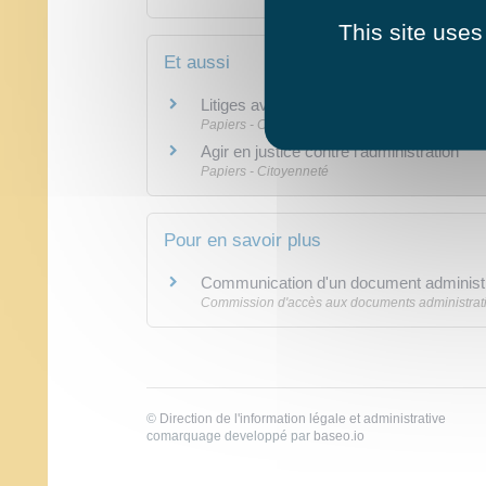
This site uses
Et aussi
Litiges avec l'administration : recours ad
Papiers - Citoyenneté
Agir en justice contre l'administration
Papiers - Citoyenneté
Pour en savoir plus
Communication d'un document administr
Commission d'accès aux documents administrati
©
Direction de l'information légale et administrative
comarquage developpé par
baseo.io