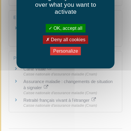
over what you want to
activate
Et aussi
OK, accept all
Remboursement des soins à l'étranger
(vacances ou court séjour)
Deny all cookies
Social - Santé
Personalize
Pour en savoir plus
Carte Vitale
Caisse nationale d'assurance maladie (Cnam)
Assurance maladie : changements de situation
à signaler
Caisse nationale d'assurance maladie (Cnam)
Retraité français vivant à l'étranger
Caisse nationale d'assurance maladie (Cnam)