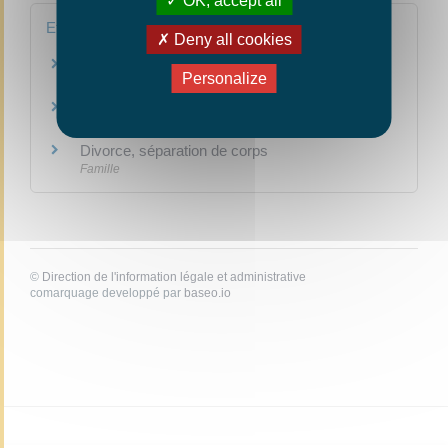
OK, accept all
Et aussi
Deny all cookies
Pacte civil de solidarité (Pacs)
Personalize
Famille
Union libre
Famille
Divorce, séparation de corps
Famille
©
Direction de l'information légale et administrative
comarquage developpé par
baseo.io